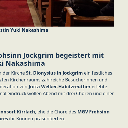
listin Yuki Nakashima
hsinn Jockgrim begeistert mit
uki Nakashima
in der Kirche
St. Dionysius in Jockgrim
ein festliches
eizten Kirchenraums zahlreiche Besucherinnen und
deration von
Jutta Welker-Habitzreuther
erlebte
nal eindrucksvollen Abend mit drei Chören und einer
onsort Kirrlach
, ehe die Chöre des
MGV Frohsinn
ares
ihr Können präsentierten.