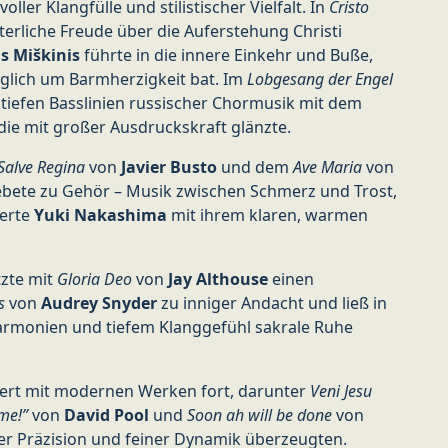
ler Klangfülle und stilistischer Vielfalt. In
Cristo
erliche Freude über die Auferstehung Christi
s Miškinis
führte in die innere Einkehr und Buße,
glich um Barmherzigkeit bat. Im
Lobgesang der Engel
tiefen Basslinien russischer Chormusik mit dem
 die mit großer Ausdruckskraft glänzte.
Salve Regina
von
Javier Busto
und dem
Ave Maria
von
ete zu Gehör – Musik zwischen Schmerz und Trost,
terte
Yuki Nakashima
mit ihrem klaren, warmen
zte mit
Gloria Deo
von
Jay Althouse
einen
s
von
Audrey Snyder
zu inniger Andacht und ließ in
monien und tiefem Klanggefühl sakrale Ruhe
ert mit modernen Werken fort, darunter
Veni Jesu
me!”
von
David Pool
und
Soon ah will be done
von
cher Präzision und feiner Dynamik überzeugten.