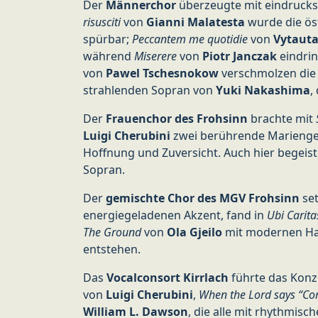
Der
Männerchor
überzeugte mit eindrucksvol
risusciti
von
Gianni Malatesta
wurde die öst
spürbar;
Peccantem me quotidie
von
Vytauta
während
Miserere
von
Piotr Janczak
eindrin
von
Pawel Tschesnokow
verschmolzen die 
strahlenden Sopran von
Yuki Nakashima
,
Der
Frauenchor des Frohsinn
brachte mit
Luigi Cherubini
zwei berührende Mariengeb
Hoffnung und Zuversicht. Auch hier begeis
Sopran.
Der
gemischte Chor des MGV Frohsinn
set
energiegeladenen Akzent, fand in
Ubi Carita
The Ground
von
Ola Gjeilo
mit modernen Har
entstehen.
Das
Vocalconsort Kirrlach
führte das Konz
von
Luigi Cherubini
,
When the Lord says “Co
William L. Dawson
, die alle mit rhythmis