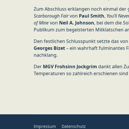
Zum Abschluss erklangen noch einmal der 
Scarborough Fair
von
Paul Smith
,
You’ll Neve
of Mine
von
Neil A. Johnson
, bei dem die So
Publikum zum begeisterten Mitklatschen an
Den festlichen Schlusspunkt setzte das v
Georges Bizet
– ein wahrhaft fulminantes Fi
nachklang.
Der
MGV Frohsinn Jockgrim
dankt allen Zu
Temperaturen so zahlreich erschienen sind 
Impressum
Datenschutz