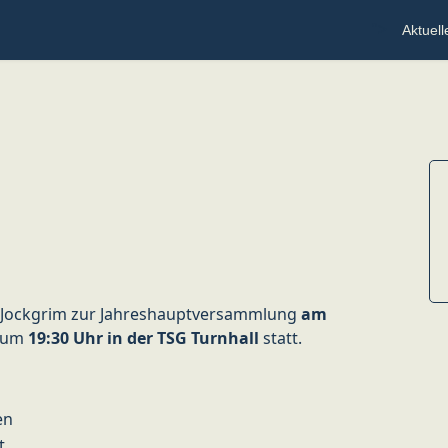
">
Aktuell
nn Jockgrim zur Jahreshauptversammlung
am
t um
19:30 Uhr in der TSG Turnhall
statt.
en
t